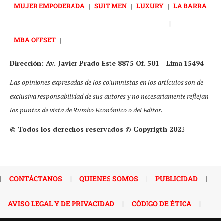
MUJER EMPODERADA
|
SUIT MEN
|
LUXURY
|
LA BARRA
|
MBA OFFSET
|
Dirección: Av. Javier Prado Este 8875 Of. 501 - Lima 15494
Las opiniones expresadas de los columnistas en los artículos son de
exclusiva responsabilidad de sus autores y no necesariamente reflejan
los puntos de vista de Rumbo Económico o del Editor.
© Todos los derechos reservados © Copyrigth 2023
|
CONTÁCTANOS
|
QUIENES SOMOS
|
PUBLICIDAD
|
AVISO LEGAL Y DE PRIVACIDAD
|
CÓDIGO DE ÉTICA
|