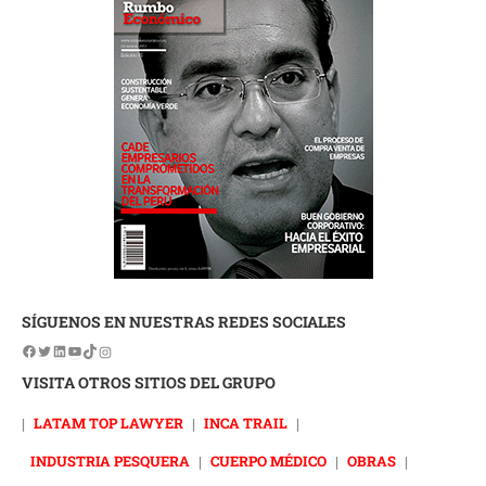
SÍGUENOS EN NUESTRAS REDES SOCIALES
VISITA OTROS SITIOS DEL GRUPO
|
LATAM TOP LAWYER
|
INCA TRAIL
|
INDUSTRIA PESQUERA
|
CUERPO MÉDICO
|
OBRAS
|