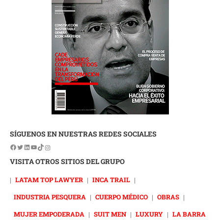
SÍGUENOS EN NUESTRAS REDES SOCIALES
VISITA OTROS SITIOS DEL GRUPO
|
LATAM TOP LAWYER
|
INCA TRAIL
|
INDUSTRIA PESQUERA
|
CUERPO MÉDICO
|
OBRAS
|
MUJER EMPODERADA
|
SUIT MEN
|
LUXURY
|
LA BARRA