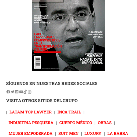
SÍGUENOS EN NUESTRAS REDES SOCIALES
VISITA OTROS SITIOS DEL GRUPO
|
LATAM TOP LAWYER
|
INCA TRAIL
|
INDUSTRIA PESQUERA
|
CUERPO MÉDICO
|
OBRAS
|
MUJER EMPODERADA
|
SUIT MEN
|
LUXURY
|
LA BARRA