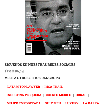
SÍGUENOS EN NUESTRAS REDES SOCIALES
VISITA OTROS SITIOS DEL GRUPO
|
LATAM TOP LAWYER
|
INCA TRAIL
|
INDUSTRIA PESQUERA
|
CUERPO MÉDICO
|
OBRAS
|
MUJER EMPODERADA
|
SUIT MEN
|
LUXURY
|
LA BARRA