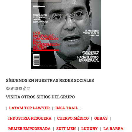
SÍGUENOS EN NUESTRAS REDES SOCIALES
VISITA OTROS SITIOS DEL GRUPO
|
LATAM TOP LAWYER
|
INCA TRAIL
|
INDUSTRIA PESQUERA
|
CUERPO MÉDICO
|
OBRAS
|
MUJER EMPODERADA
|
SUIT MEN
|
LUXURY
|
LA BARRA