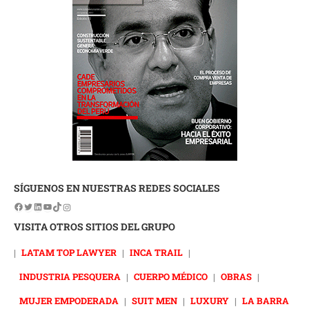
SÍGUENOS EN NUESTRAS REDES SOCIALES
VISITA OTROS SITIOS DEL GRUPO
|
LATAM TOP LAWYER
|
INCA TRAIL
|
INDUSTRIA PESQUERA
|
CUERPO MÉDICO
|
OBRAS
|
MUJER EMPODERADA
|
SUIT MEN
|
LUXURY
|
LA BARRA