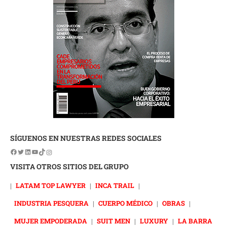
SÍGUENOS EN NUESTRAS REDES SOCIALES
VISITA OTROS SITIOS DEL GRUPO
|
LATAM TOP LAWYER
|
INCA TRAIL
|
INDUSTRIA PESQUERA
|
CUERPO MÉDICO
|
OBRAS
|
MUJER EMPODERADA
|
SUIT MEN
|
LUXURY
|
LA BARRA