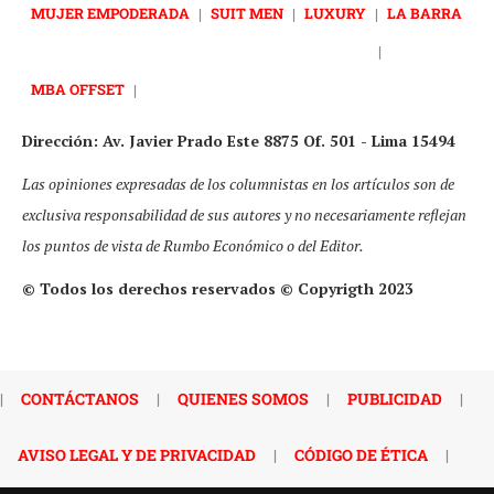
MUJER EMPODERADA
|
SUIT MEN
|
LUXURY
|
LA BARRA
|
MBA OFFSET
|
Dirección: Av. Javier Prado Este 8875 Of. 501 - Lima 15494
Las opiniones expresadas de los columnistas en los artículos son de
exclusiva responsabilidad de sus autores y no necesariamente reflejan
los puntos de vista de Rumbo Económico o del Editor.
© Todos los derechos reservados © Copyrigth 2023
|
CONTÁCTANOS
|
QUIENES SOMOS
|
PUBLICIDAD
|
AVISO LEGAL Y DE PRIVACIDAD
|
CÓDIGO DE ÉTICA
|