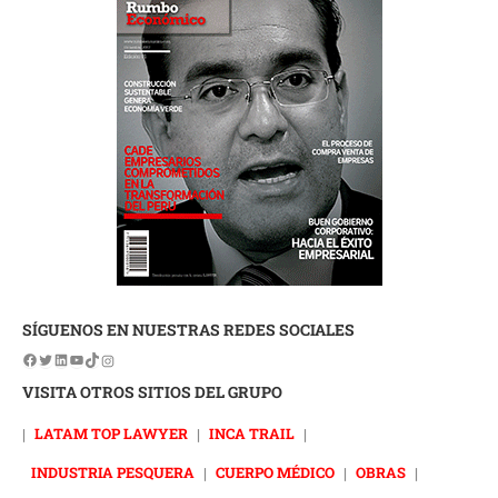
SÍGUENOS EN NUESTRAS REDES SOCIALES
VISITA OTROS SITIOS DEL GRUPO
|
LATAM TOP LAWYER
|
INCA TRAIL
|
INDUSTRIA PESQUERA
|
CUERPO MÉDICO
|
OBRAS
|