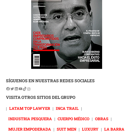
SÍGUENOS EN NUESTRAS REDES SOCIALES
VISITA OTROS SITIOS DEL GRUPO
|
LATAM TOP LAWYER
|
INCA TRAIL
|
INDUSTRIA PESQUERA
|
CUERPO MÉDICO
|
OBRAS
|
MUJER EMPODERADA
|
SUIT MEN
|
LUXURY
|
LA BARRA