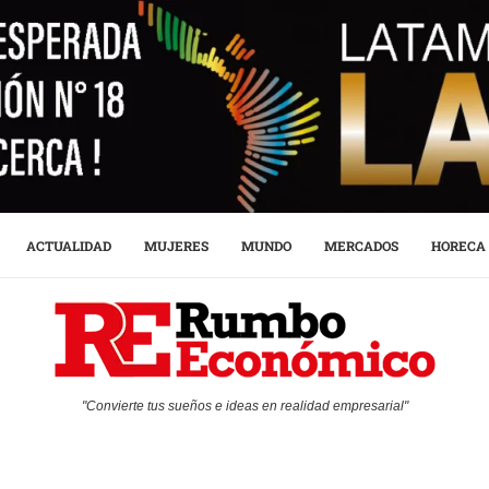
ACTUALIDAD
MUJERES
MUNDO
MERCADOS
HORECA
"Convierte tus sueños e ideas en realidad empresarial"