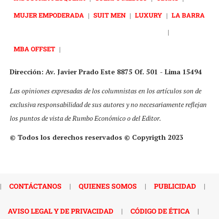
MUJER EMPODERADA
|
SUIT MEN
|
LUXURY
|
LA BARRA
|
MBA OFFSET
|
Dirección: Av. Javier Prado Este 8875 Of. 501 - Lima 15494
Las opiniones expresadas de los columnistas en los artículos son de
exclusiva responsabilidad de sus autores y no necesariamente reflejan
los puntos de vista de Rumbo Económico o del Editor.
© Todos los derechos reservados © Copyrigth 2023
|
CONTÁCTANOS
|
QUIENES SOMOS
|
PUBLICIDAD
|
AVISO LEGAL Y DE PRIVACIDAD
|
CÓDIGO DE ÉTICA
|