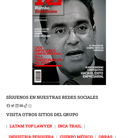
SÍGUENOS EN NUESTRAS REDES SOCIALES
VISITA OTROS SITIOS DEL GRUPO
|
LATAM TOP LAWYER
|
INCA TRAIL
|
INDUSTRIA PESQUERA
|
CUERPO MÉDICO
|
OBRAS
|