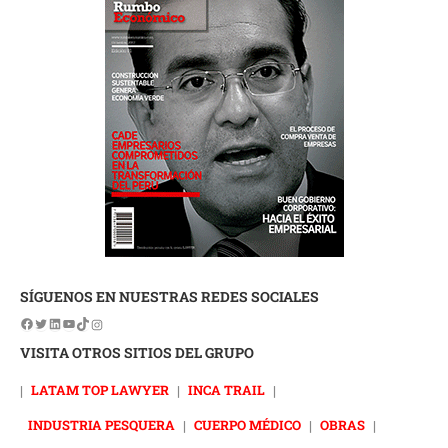
SÍGUENOS EN NUESTRAS REDES SOCIALES
VISITA OTROS SITIOS DEL GRUPO
|
LATAM TOP LAWYER
|
INCA TRAIL
|
INDUSTRIA PESQUERA
|
CUERPO MÉDICO
|
OBRAS
|