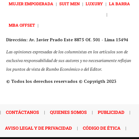
MUJER EMPODERADA
|
SUIT MEN
|
LUXURY
|
LA BARRA
|
MBA OFFSET
|
Dirección: Av. Javier Prado Este 8875 Of. 501 - Lima 15494
Las opiniones expresadas de los columnistas en los artículos son de
exclusiva responsabilidad de sus autores y no necesariamente reflejan
los puntos de vista de Rumbo Económico o del Editor.
© Todos los derechos reservados © Copyrigth 2023
|
CONTÁCTANOS
|
QUIENES SOMOS
|
PUBLICIDAD
|
AVISO LEGAL Y DE PRIVACIDAD
|
CÓDIGO DE ÉTICA
|