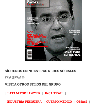
SÍGUENOS EN NUESTRAS REDES SOCIALES
VISITA OTROS SITIOS DEL GRUPO
|
LATAM TOP LAWYER
|
INCA TRAIL
|
INDUSTRIA PESQUERA
|
CUERPO MÉDICO
|
OBRAS
|