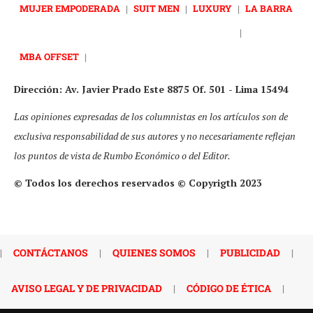
MUJER EMPODERADA
|
SUIT MEN
|
LUXURY
|
LA BARRA
|
MBA OFFSET
|
Dirección: Av. Javier Prado Este 8875 Of. 501 - Lima 15494
Las opiniones expresadas de los columnistas en los artículos son de
exclusiva responsabilidad de sus autores y no necesariamente reflejan
los puntos de vista de Rumbo Económico o del Editor.
© Todos los derechos reservados © Copyrigth 2023
|
CONTÁCTANOS
|
QUIENES SOMOS
|
PUBLICIDAD
|
AVISO LEGAL Y DE PRIVACIDAD
|
CÓDIGO DE ÉTICA
|