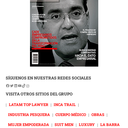
SÍGUENOS EN NUESTRAS REDES SOCIALES
VISITA OTROS SITIOS DEL GRUPO
|
LATAM TOP LAWYER
|
INCA TRAIL
|
INDUSTRIA PESQUERA
|
CUERPO MÉDICO
|
OBRAS
|
MUJER EMPODERADA
|
SUIT MEN
|
LUXURY
|
LA BARRA