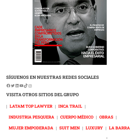
SÍGUENOS EN NUESTRAS REDES SOCIALES
VISITA OTROS SITIOS DEL GRUPO
|
LATAM TOP LAWYER
|
INCA TRAIL
|
INDUSTRIA PESQUERA
|
CUERPO MÉDICO
|
OBRAS
|
MUJER EMPODERADA
|
SUIT MEN
|
LUXURY
|
LA BARRA
|