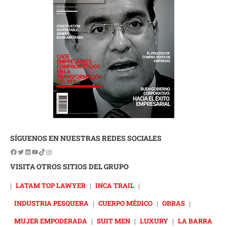
SÍGUENOS EN NUESTRAS REDES SOCIALES
VISITA OTROS SITIOS DEL GRUPO
|
LATAM TOP LAWYER
|
INCA TRAIL
|
INDUSTRIA PESQUERA
|
CUERPO MÉDICO
|
OBRAS
|
MUJER EMPODERADA
|
SUIT MEN
|
LUXURY
|
LA BARRA