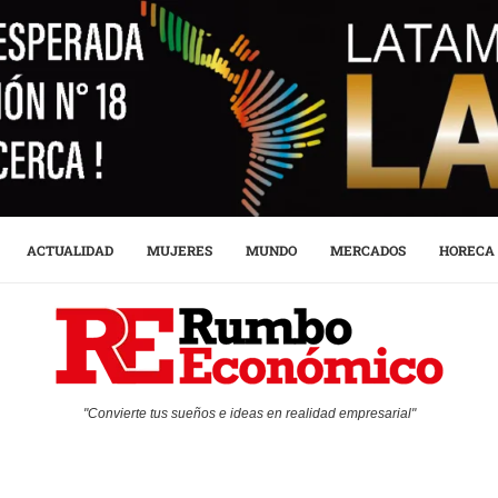
ACTUALIDAD
MUJERES
MUNDO
MERCADOS
HORECA
"Convierte tus sueños e ideas en realidad empresarial"