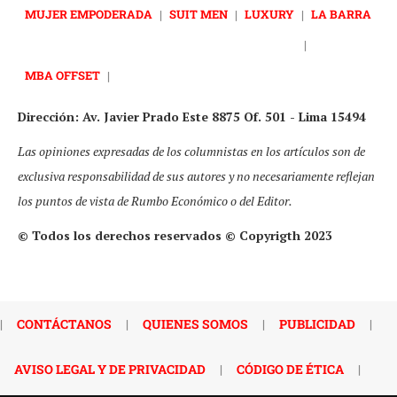
MUJER EMPODERADA
|
SUIT MEN
|
LUXURY
|
LA BARRA
|
MBA OFFSET
|
Dirección: Av. Javier Prado Este 8875 Of. 501 - Lima 15494
Las opiniones expresadas de los columnistas en los artículos son de
exclusiva responsabilidad de sus autores y no necesariamente reflejan
los puntos de vista de Rumbo Económico o del Editor.
© Todos los derechos reservados © Copyrigth 2023
|
CONTÁCTANOS
|
QUIENES SOMOS
|
PUBLICIDAD
|
AVISO LEGAL Y DE PRIVACIDAD
|
CÓDIGO DE ÉTICA
|