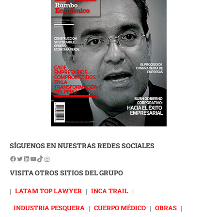
SÍGUENOS EN NUESTRAS REDES SOCIALES
VISITA OTROS SITIOS DEL GRUPO
|
LATAM TOP LAWYER
|
INCA TRAIL
|
INDUSTRIA PESQUERA
|
CUERPO MÉDICO
|
OBRAS
|