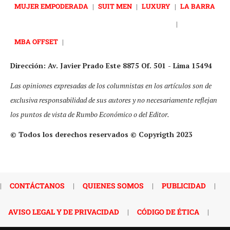
MUJER EMPODERADA
|
SUIT MEN
|
LUXURY
|
LA BARRA
|
MBA OFFSET
|
Dirección: Av. Javier Prado Este 8875 Of. 501 - Lima 15494
Las opiniones expresadas de los columnistas en los artículos son de
exclusiva responsabilidad de sus autores y no necesariamente reflejan
los puntos de vista de Rumbo Económico o del Editor.
© Todos los derechos reservados © Copyrigth 2023
|
CONTÁCTANOS
|
QUIENES SOMOS
|
PUBLICIDAD
|
AVISO LEGAL Y DE PRIVACIDAD
|
CÓDIGO DE ÉTICA
|