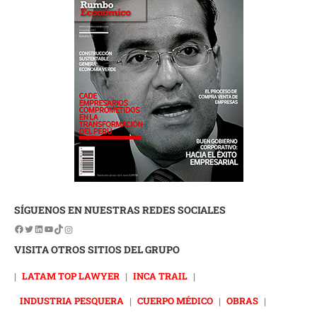
SÍGUENOS EN NUESTRAS REDES SOCIALES
VISITA OTROS SITIOS DEL GRUPO
|
LATAM TOP LAWYER
|
INCA TRAIL
|
INDUSTRIA PESQUERA
|
CUERPO MÉDICO
|
OBRAS
|