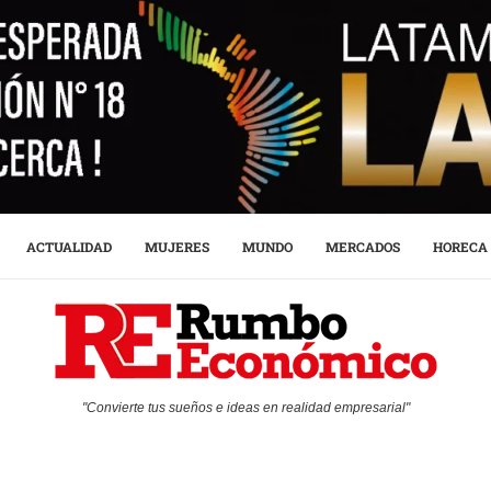
ACTUALIDAD
MUJERES
MUNDO
MERCADOS
HORECA
"Convierte tus sueños e ideas en realidad empresarial"