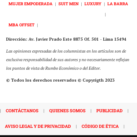
MUJER EMPODERADA
|
SUIT MEN
|
LUXURY
|
LA BARRA
|
MBA OFFSET
|
Dirección: Av. Javier Prado Este 8875 Of. 501 - Lima 15494
Las opiniones expresadas de los columnistas en los artículos son de
exclusiva responsabilidad de sus autores y no necesariamente reflejan
los puntos de vista de Rumbo Económico o del Editor.
© Todos los derechos reservados © Copyrigth 2023
|
CONTÁCTANOS
|
QUIENES SOMOS
|
PUBLICIDAD
|
AVISO LEGAL Y DE PRIVACIDAD
|
CÓDIGO DE ÉTICA
|