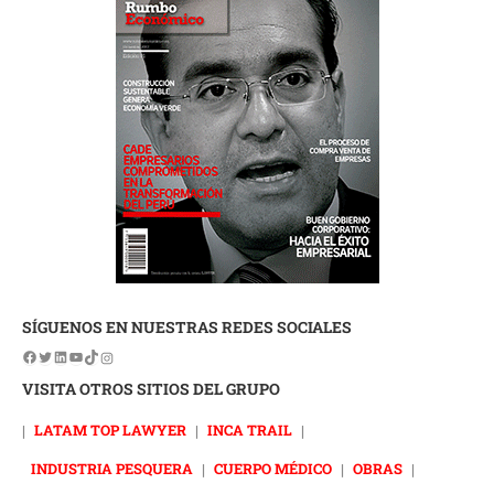
SÍGUENOS EN NUESTRAS REDES SOCIALES
VISITA OTROS SITIOS DEL GRUPO
|
LATAM TOP LAWYER
|
INCA TRAIL
|
INDUSTRIA PESQUERA
|
CUERPO MÉDICO
|
OBRAS
|