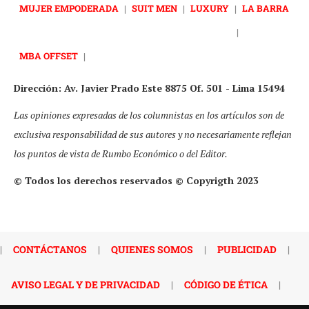
MUJER EMPODERADA
|
SUIT MEN
|
LUXURY
|
LA BARRA
|
MBA OFFSET
|
Dirección: Av. Javier Prado Este 8875 Of. 501 - Lima 15494
Las opiniones expresadas de los columnistas en los artículos son de
exclusiva responsabilidad de sus autores y no necesariamente reflejan
los puntos de vista de Rumbo Económico o del Editor.
© Todos los derechos reservados © Copyrigth 2023
|
CONTÁCTANOS
|
QUIENES SOMOS
|
PUBLICIDAD
|
AVISO LEGAL Y DE PRIVACIDAD
|
CÓDIGO DE ÉTICA
|