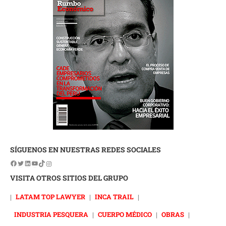
SÍGUENOS EN NUESTRAS REDES SOCIALES
VISITA OTROS SITIOS DEL GRUPO
|
LATAM TOP LAWYER
|
INCA TRAIL
|
INDUSTRIA PESQUERA
|
CUERPO MÉDICO
|
OBRAS
|