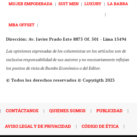
MUJER EMPODERADA
|
SUIT MEN
|
LUXURY
|
LA BARRA
|
MBA OFFSET
|
Dirección: Av. Javier Prado Este 8875 Of. 501 - Lima 15494
Las opiniones expresadas de los columnistas en los artículos son de
exclusiva responsabilidad de sus autores y no necesariamente reflejan
los puntos de vista de Rumbo Económico o del Editor.
© Todos los derechos reservados © Copyrigth 2023
|
CONTÁCTANOS
|
QUIENES SOMOS
|
PUBLICIDAD
|
AVISO LEGAL Y DE PRIVACIDAD
|
CÓDIGO DE ÉTICA
|