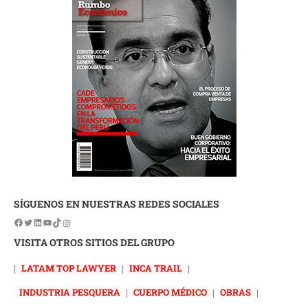
SÍGUENOS EN NUESTRAS REDES SOCIALES
VISITA OTROS SITIOS DEL GRUPO
|
LATAM TOP LAWYER
|
INCA TRAIL
|
INDUSTRIA PESQUERA
|
CUERPO MÉDICO
|
OBRAS
|