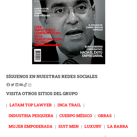
SÍGUENOS EN NUESTRAS REDES SOCIALES
VISITA OTROS SITIOS DEL GRUPO
|
LATAM TOP LAWYER
|
INCA TRAIL
|
INDUSTRIA PESQUERA
|
CUERPO MÉDICO
|
OBRAS
|
MUJER EMPODERADA
|
SUIT MEN
|
LUXURY
|
LA BARRA
|