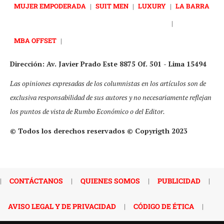
MUJER EMPODERADA
|
SUIT MEN
|
LUXURY
|
LA BARRA
|
MBA OFFSET
|
Dirección: Av. Javier Prado Este 8875 Of. 501 - Lima 15494
Las opiniones expresadas de los columnistas en los artículos son de
exclusiva responsabilidad de sus autores y no necesariamente reflejan
los puntos de vista de Rumbo Económico o del Editor.
© Todos los derechos reservados © Copyrigth 2023
|
CONTÁCTANOS
|
QUIENES SOMOS
|
PUBLICIDAD
|
AVISO LEGAL Y DE PRIVACIDAD
|
CÓDIGO DE ÉTICA
|