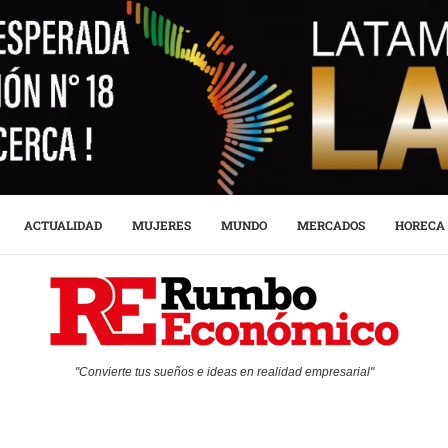
ACTUALIDAD
MUJERES
MUNDO
MERCADOS
HORECA
"Convierte tus sueños e ideas en realidad empresarial"