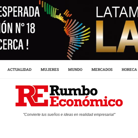
ACTUALIDAD
MUJERES
MUNDO
MERCADOS
HORECA
"Convierte tus sueños e ideas en realidad empresarial"