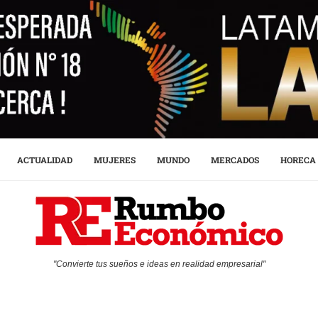
ACTUALIDAD
MUJERES
MUNDO
MERCADOS
HORECA
"Convierte tus sueños e ideas en realidad empresarial"