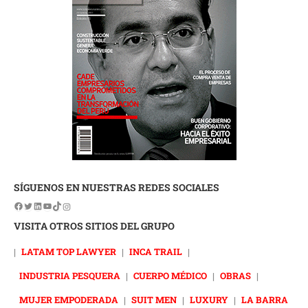
SÍGUENOS EN NUESTRAS REDES SOCIALES
VISITA OTROS SITIOS DEL GRUPO
|
LATAM TOP LAWYER
|
INCA TRAIL
|
INDUSTRIA PESQUERA
|
CUERPO MÉDICO
|
OBRAS
|
MUJER EMPODERADA
|
SUIT MEN
|
LUXURY
|
LA BARRA