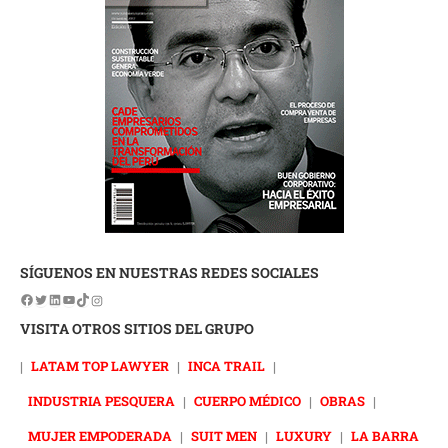
SÍGUENOS EN NUESTRAS REDES SOCIALES
VISITA OTROS SITIOS DEL GRUPO
|
LATAM TOP LAWYER
|
INCA TRAIL
|
INDUSTRIA PESQUERA
|
CUERPO MÉDICO
|
OBRAS
|
MUJER EMPODERADA
|
SUIT MEN
|
LUXURY
|
LA BARRA