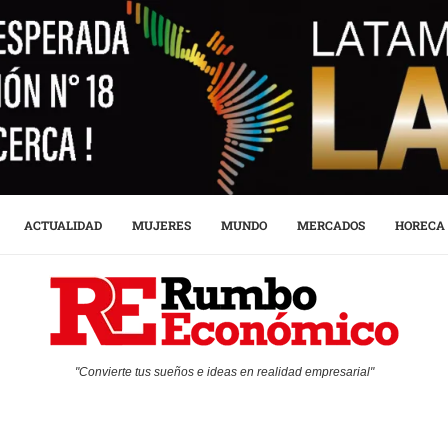
ACTUALIDAD
MUJERES
MUNDO
MERCADOS
HORECA
"Convierte tus sueños e ideas en realidad empresarial"