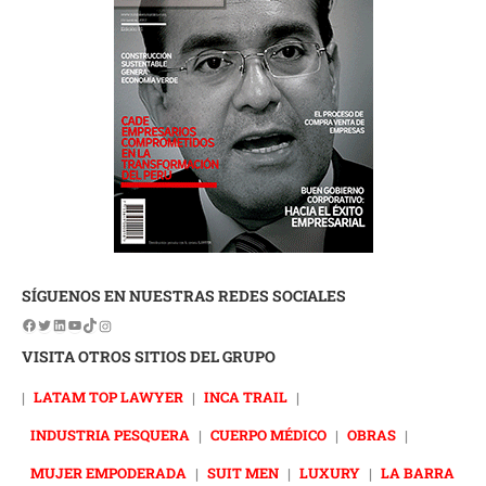
SÍGUENOS EN NUESTRAS REDES SOCIALES
VISITA OTROS SITIOS DEL GRUPO
|
LATAM TOP LAWYER
|
INCA TRAIL
|
INDUSTRIA PESQUERA
|
CUERPO MÉDICO
|
OBRAS
|
MUJER EMPODERADA
|
SUIT MEN
|
LUXURY
|
LA BARRA