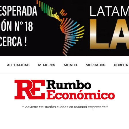
ACTUALIDAD
MUJERES
MUNDO
MERCADOS
HORECA
"Convierte tus sueños e ideas en realidad empresarial"