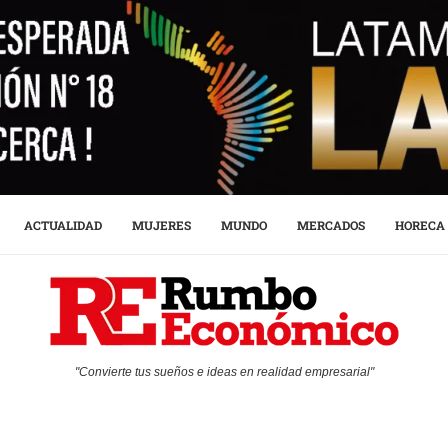
ACTUALIDAD
MUJERES
MUNDO
MERCADOS
HORECA
"Convierte tus sueños e ideas en realidad empresarial"