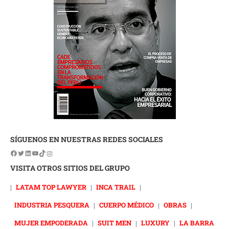
SÍGUENOS EN NUESTRAS REDES SOCIALES
VISITA OTROS SITIOS DEL GRUPO
|
LATAM TOP LAWYER
|
INCA TRAIL
|
INDUSTRIA PESQUERA
|
CUERPO MÉDICO
|
OBRAS
|
MUJER EMPODERADA
|
SUIT MEN
|
LUXURY
|
LA BARRA