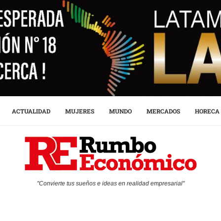
ACTUALIDAD
MUJERES
MUNDO
MERCADOS
HORECA
"Convierte tus sueños e ideas en realidad empresarial"