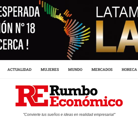
ACTUALIDAD
MUJERES
MUNDO
MERCADOS
HORECA
"Convierte tus sueños e ideas en realidad empresarial"