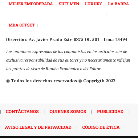
MUJER EMPODERADA
|
SUIT MEN
|
LUXURY
|
LA BARRA
|
MBA OFFSET
|
Dirección: Av. Javier Prado Este 8875 Of. 501 - Lima 15494
Las opiniones expresadas de los columnistas en los artículos son de
exclusiva responsabilidad de sus autores y no necesariamente reflejan
los puntos de vista de Rumbo Económico o del Editor.
© Todos los derechos reservados © Copyrigth 2023
|
CONTÁCTANOS
|
QUIENES SOMOS
|
PUBLICIDAD
|
AVISO LEGAL Y DE PRIVACIDAD
|
CÓDIGO DE ÉTICA
|