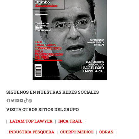
SÍGUENOS EN NUESTRAS REDES SOCIALES
VISITA OTROS SITIOS DEL GRUPO
|
LATAM TOP LAWYER
|
INCA TRAIL
|
INDUSTRIA PESQUERA
|
CUERPO MÉDICO
|
OBRAS
|