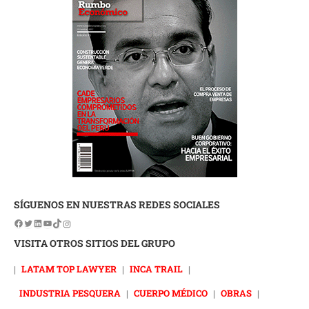
SÍGUENOS EN NUESTRAS REDES SOCIALES
VISITA OTROS SITIOS DEL GRUPO
|
LATAM TOP LAWYER
|
INCA TRAIL
|
INDUSTRIA PESQUERA
|
CUERPO MÉDICO
|
OBRAS
|