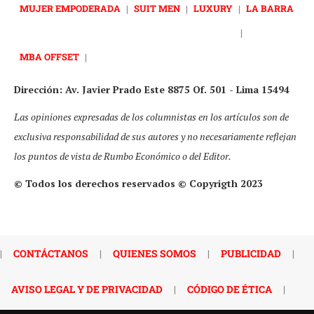
MUJER EMPODERADA
|
SUIT MEN
|
LUXURY
|
LA BARRA
|
MBA OFFSET
|
Dirección: Av. Javier Prado Este 8875 Of. 501 - Lima 15494
Las opiniones expresadas de los columnistas en los artículos son de
exclusiva responsabilidad de sus autores y no necesariamente reflejan
los puntos de vista de Rumbo Económico o del Editor.
© Todos los derechos reservados © Copyrigth 2023
|
CONTÁCTANOS
|
QUIENES SOMOS
|
PUBLICIDAD
|
AVISO LEGAL Y DE PRIVACIDAD
|
CÓDIGO DE ÉTICA
|