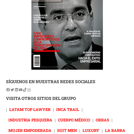
SÍGUENOS EN NUESTRAS REDES SOCIALES
VISITA OTROS SITIOS DEL GRUPO
|
LATAM TOP LAWYER
|
INCA TRAIL
|
INDUSTRIA PESQUERA
|
CUERPO MÉDICO
|
OBRAS
|
MUJER EMPODERADA
|
SUIT MEN
|
LUXURY
|
LA BARRA