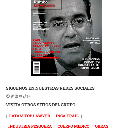
SÍGUENOS EN NUESTRAS REDES SOCIALES
VISITA OTROS SITIOS DEL GRUPO
|
LATAM TOP LAWYER
|
INCA TRAIL
|
INDUSTRIA PESQUERA
|
CUERPO MÉDICO
|
OBRAS
|