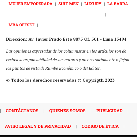
MUJER EMPODERADA
|
SUIT MEN
|
LUXURY
|
LA BARRA
|
MBA OFFSET
|
Dirección: Av. Javier Prado Este 8875 Of. 501 - Lima 15494
Las opiniones expresadas de los columnistas en los artículos son de
exclusiva responsabilidad de sus autores y no necesariamente reflejan
los puntos de vista de Rumbo Económico o del Editor.
© Todos los derechos reservados © Copyrigth 2023
|
CONTÁCTANOS
|
QUIENES SOMOS
|
PUBLICIDAD
|
AVISO LEGAL Y DE PRIVACIDAD
|
CÓDIGO DE ÉTICA
|