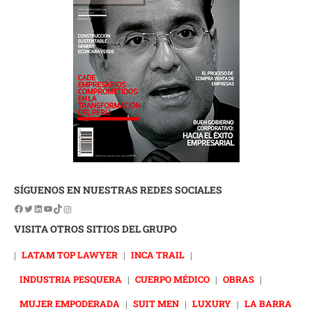
SÍGUENOS EN NUESTRAS REDES SOCIALES
VISITA OTROS SITIOS DEL GRUPO
|
LATAM TOP LAWYER
|
INCA TRAIL
|
INDUSTRIA PESQUERA
|
CUERPO MÉDICO
|
OBRAS
|
MUJER EMPODERADA
|
SUIT MEN
|
LUXURY
|
LA BARRA