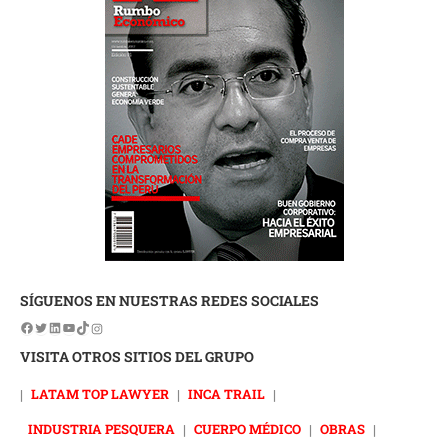
SÍGUENOS EN NUESTRAS REDES SOCIALES
VISITA OTROS SITIOS DEL GRUPO
|
LATAM TOP LAWYER
|
INCA TRAIL
|
INDUSTRIA PESQUERA
|
CUERPO MÉDICO
|
OBRAS
|