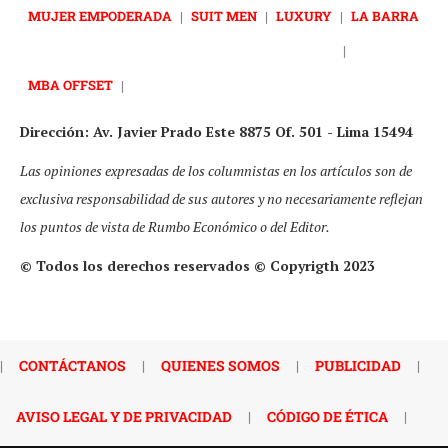
MUJER EMPODERADA
|
SUIT MEN
|
LUXURY
|
LA BARRA
|
MBA OFFSET
|
Dirección: Av. Javier Prado Este 8875 Of. 501 - Lima 15494
Las opiniones expresadas de los columnistas en los artículos son de
exclusiva responsabilidad de sus autores y no necesariamente reflejan
los puntos de vista de Rumbo Económico o del Editor.
© Todos los derechos reservados © Copyrigth 2023
|
CONTÁCTANOS
|
QUIENES SOMOS
|
PUBLICIDAD
|
AVISO LEGAL Y DE PRIVACIDAD
|
CÓDIGO DE ÉTICA
|