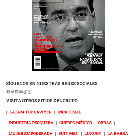
SÍGUENOS EN NUESTRAS REDES SOCIALES
VISITA OTROS SITIOS DEL GRUPO
|
LATAM TOP LAWYER
|
INCA TRAIL
|
INDUSTRIA PESQUERA
|
CUERPO MÉDICO
|
OBRAS
|
MUJER EMPODERADA
|
SUIT MEN
|
LUXURY
|
LA BARRA