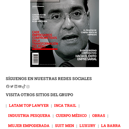
SÍGUENOS EN NUESTRAS REDES SOCIALES
VISITA OTROS SITIOS DEL GRUPO
|
LATAM TOP LAWYER
|
INCA TRAIL
|
INDUSTRIA PESQUERA
|
CUERPO MÉDICO
|
OBRAS
|
MUJER EMPODERADA
|
SUIT MEN
|
LUXURY
|
LA BARRA