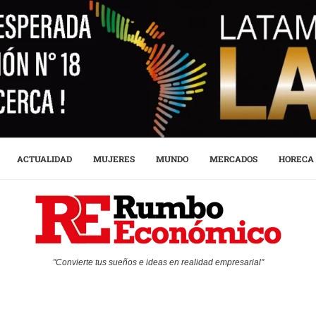
ACTUALIDAD
MUJERES
MUNDO
MERCADOS
HORECA
"Convierte tus sueños e ideas en realidad empresarial"