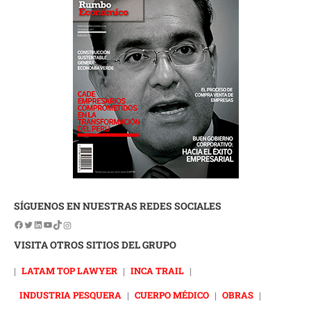
SÍGUENOS EN NUESTRAS REDES SOCIALES
VISITA OTROS SITIOS DEL GRUPO
|
LATAM TOP LAWYER
|
INCA TRAIL
|
INDUSTRIA PESQUERA
|
CUERPO MÉDICO
|
OBRAS
|