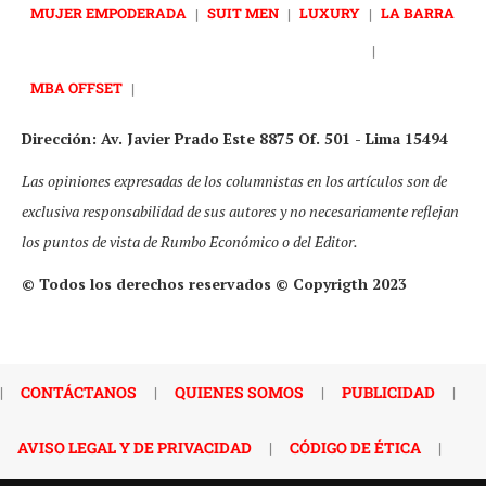
MUJER EMPODERADA
|
SUIT MEN
|
LUXURY
|
LA BARRA
|
MBA OFFSET
|
Dirección: Av. Javier Prado Este 8875 Of. 501 - Lima 15494
Las opiniones expresadas de los columnistas en los artículos son de
exclusiva responsabilidad de sus autores y no necesariamente reflejan
los puntos de vista de Rumbo Económico o del Editor.
© Todos los derechos reservados © Copyrigth 2023
|
CONTÁCTANOS
|
QUIENES SOMOS
|
PUBLICIDAD
|
AVISO LEGAL Y DE PRIVACIDAD
|
CÓDIGO DE ÉTICA
|