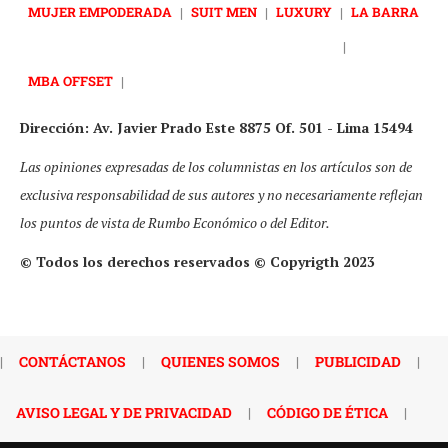
MUJER EMPODERADA
|
SUIT MEN
|
LUXURY
|
LA BARRA
|
MBA OFFSET
|
Dirección: Av. Javier Prado Este 8875 Of. 501 - Lima 15494
Las opiniones expresadas de los columnistas en los artículos son de
exclusiva responsabilidad de sus autores y no necesariamente reflejan
los puntos de vista de Rumbo Económico o del Editor.
© Todos los derechos reservados © Copyrigth 2023
|
CONTÁCTANOS
|
QUIENES SOMOS
|
PUBLICIDAD
|
AVISO LEGAL Y DE PRIVACIDAD
|
CÓDIGO DE ÉTICA
|