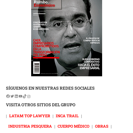
SÍGUENOS EN NUESTRAS REDES SOCIALES
VISITA OTROS SITIOS DEL GRUPO
|
LATAM TOP LAWYER
|
INCA TRAIL
|
INDUSTRIA PESQUERA
|
CUERPO MÉDICO
|
OBRAS
|