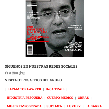
SÍGUENOS EN NUESTRAS REDES SOCIALES
VISITA OTROS SITIOS DEL GRUPO
|
LATAM TOP LAWYER
|
INCA TRAIL
|
INDUSTRIA PESQUERA
|
CUERPO MÉDICO
|
OBRAS
|
MUJER EMPODERADA
|
SUIT MEN
|
LUXURY
|
LA BARRA