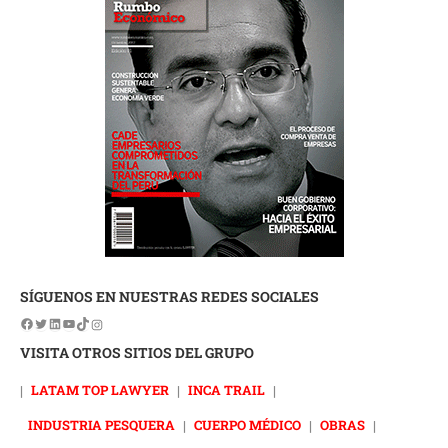
SÍGUENOS EN NUESTRAS REDES SOCIALES
VISITA OTROS SITIOS DEL GRUPO
|
LATAM TOP LAWYER
|
INCA TRAIL
|
INDUSTRIA PESQUERA
|
CUERPO MÉDICO
|
OBRAS
|