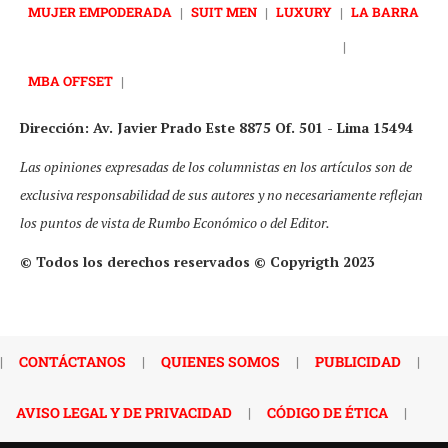
MUJER EMPODERADA
|
SUIT MEN
|
LUXURY
|
LA BARRA
|
MBA OFFSET
|
Dirección: Av. Javier Prado Este 8875 Of. 501 - Lima 15494
Las opiniones expresadas de los columnistas en los artículos son de
exclusiva responsabilidad de sus autores y no necesariamente reflejan
los puntos de vista de Rumbo Económico o del Editor.
© Todos los derechos reservados © Copyrigth 2023
|
CONTÁCTANOS
|
QUIENES SOMOS
|
PUBLICIDAD
|
AVISO LEGAL Y DE PRIVACIDAD
|
CÓDIGO DE ÉTICA
|